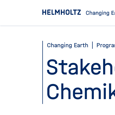
Direkt
zum
Seiteninhalt
springen
Changing Earth
Progr
Stakeh
Chemik