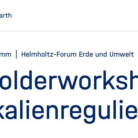
Zu Startseite
amm
Helmholtz-Forum Erde und Umwelt
olderworks
alienreguli