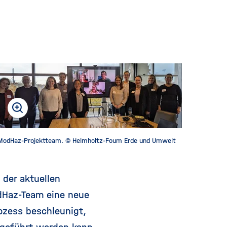
f
n
e
n
/
s
c
h
l
i
e
ModHaz-Projektteam. © Helmholtz-Foum Erde und Umwelt
ß
e
n
 der aktuellen
dHaz-Team eine neue
ozess beschleunigt,