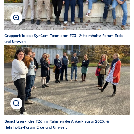
f
n
e
n
/
Gruppenbild des SynCom-Teams am FZJ. © Helmholtz-Forum Erde
s
und Umwelt
c
h
l
i
e
ß
e
n
Besichtigung des FZJ im Rahmen der Ankerklausur 2025. ©
Helmholtz-Forum Erde und Umwelt